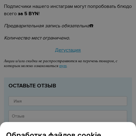
Подписчики нашего инстаграм могут попробовать
блюдо
всего
за 5 BYN
!
Предварительная запись обязательна
☎️️️
Количество мест ограничено.
Дегустация
Акции и/или скидки не распространяются на перечень товаров, с
которым можно ознакомиться
тут
.
ОСТАВЬТЕ ОТЗЫВ
Обработка файлов cookie