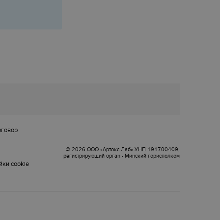
оговор
© 2026 ООО «Артокс Лаб» УНП 191700409,
регистрирующий орган - Минский горисполком
ки cookie