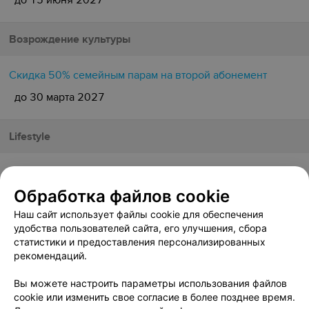
до 15 июня 2027
Возрождение культуры
Скидка 50% семейным парам на второй абонемент
до 30 марта 2027
Lifestyle
Акция «При оформлении подписки — программа
«Фитнес Старт» в подарок»
Обработка файлов cookie
до 1 сентября
Наш сайт использует файлы cookie для обеспечения
удобства пользователей сайта, его улучшения, сбора
статистики и предоставления персонализированных
Акция «Бесплатные лекции по фитнесу для членов
рекомендаций.
клуба»
Вы можете настроить параметры использования файлов
до 15 июня 2027
cookie или изменить свое согласие в более позднее время.