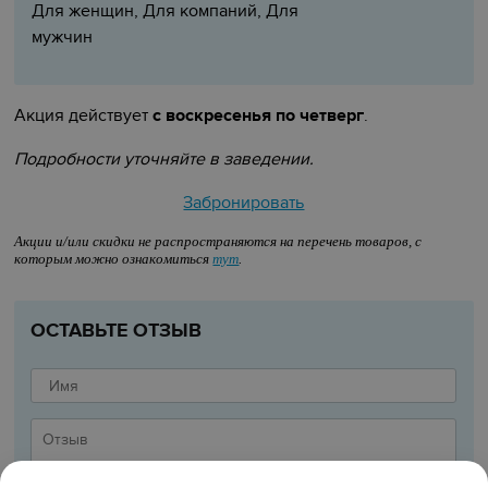
Для женщин, Для компаний, Для
мужчин
Акция действует
с воскресенья по четверг
.
Подробности уточняйте в заведении.
Забронировать
Акции и/или скидки не распространяются на перечень товаров, с
которым можно ознакомиться
тут
.
ОСТАВЬТЕ ОТЗЫВ