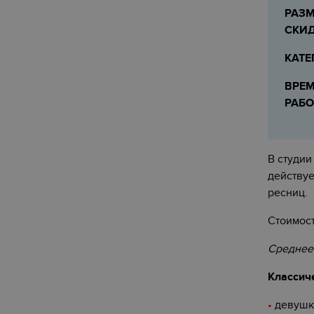
РАЗМ
СКИ
КАТЕ
ВРЕ
РАБ
В студи
действу
ресниц.
Стоимост
Среднее 
Классич
•
девушка