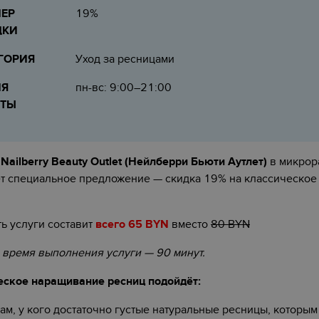
ЕР
19%
ДКИ
ГОРИЯ
Уход за ресницами
МЯ
пн-вс: 9:00–21:00
ОТЫ
и
Nailberry Beauty Outlet (Нейлберри Бьюти Аутлет)
в микрор
ет специальное предложение — скидка 19% на классическо
ь услуги составит
всего 65 BYN
вместо
80 BYN
время выполнения услуги — 90 минут.
еское наращивание ресниц подойдёт:
м, у кого достаточно густые натуральные ресницы, которым