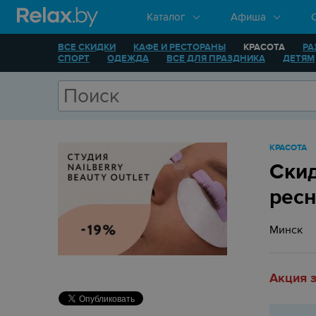
Каталог
Афиша
ВСЕ СКИДКИ
КАФЕ И РЕСТОРАНЫ
КРАСОТА
РА
СПОРТ
ОДЕЖДА
ВСЕ ДЛЯ ПРАЗДНИКА
ДЕТЯМ
КРАСОТА
Скид
рес
Минск
Акция 