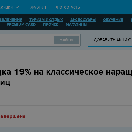
Скидки
Журнал
Фотоотчёты
ЗВЛЕЧЕНИЯ
ТУРИЗМ И ОТДЫХ
АКСЕССУАРЫ
ОБУЧЕНИЕ
PREMIUM CARD
ПРОЧЕЕ
МАГАЗИНЫ
ДОБАВИТЬ АКЦИЮ
НАЙТИ
ка 19% на классическое нара
ниц
завершена