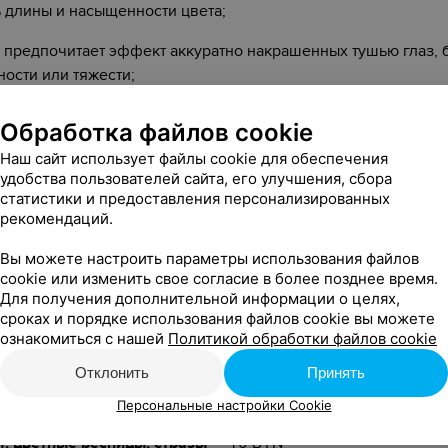
 длины и насыщенности цвета;
о предпочитает эффект аккуратно накрашенных тушью глаз,
ности или тяжести;
о соблюдает строгий деловой дресс-код.
Обработка файлов cookie
хника позволяет добиться эффекта натуральных, красивых р
Наш сайт использует файлы cookie для обеспечения
о и свежего взгляда.
удобства пользователей сайта, его улучшения, сбора
статистики и предоставления персонализированных
y Beauty Outlet (Нейлберри Бьюти Аутлет) также предлагают 
рекомендаций.
 другими эффектами:
Вы можете настроить параметры использования файлов
cookie или изменить свое согласие в более позднее время.
ка 1.5D
— 70 BYN
Для получения дополнительной информации о целях,
сроках и порядке использования файлов cookie вы можете
5 BYN
ознакомиться с нашей
Политикой обработки файлов cookie
5 BYN
Отклонить
Принять
95 BYN
Персональные настройки Cookie
, цветные ресницы, стразы
— 10 BYN