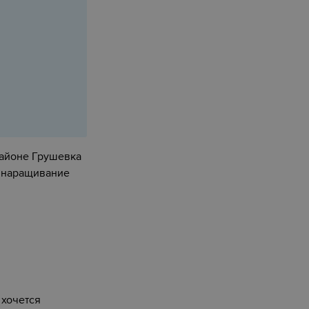
айоне Грушевка
е наращивание
 хочется