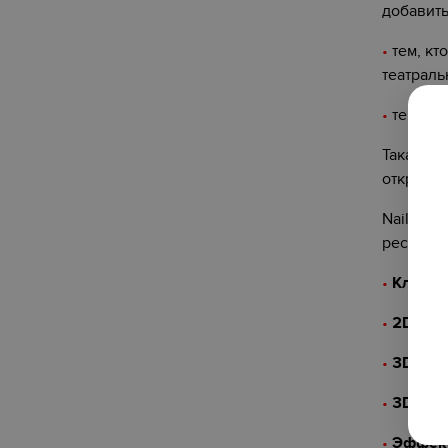
добавить
•
тем, кт
театраль
•
тем, кт
Такая те
открытог
Nailberr
ресниц с
•
Класси
•
2D
— 7
•
3D
— 8
•
3D+
— 
•
Эффект