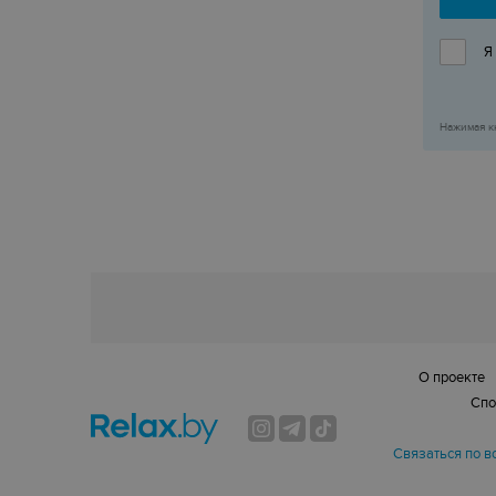
Я
Нажимая к
О проекте
Спо
Связаться по в