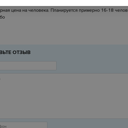
й день! Хотелось бы отметить день рождения 18 апреля инт
рная цена на человека. Планируется примерно 16-18 челов
бо
ВЬТЕ ОТЗЫВ