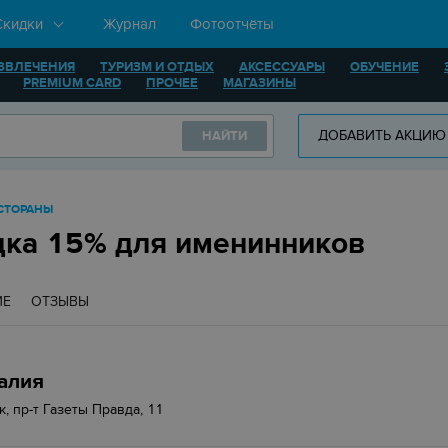
Скидки
Журнал
Фотоотчёты
ЗВЛЕЧЕНИЯ
ТУРИЗМ И ОТДЫХ
АКСЕССУАРЫ
ОБУЧЕНИЕ
PREMIUM CARD
ПРОЧЕЕ
МАГАЗИНЫ
ДОБАВИТЬ АКЦИЮ
НАЙТИ
ЕСТОРАНЫ
дка 15% для именинников
ИЕ
ОТЗЫВЫ
алия
к, пр-т Газеты Правда, 11