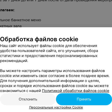
 за 7 дней до или 7 дней после от даты проведения меропр
лагаем:
льное банкетное меню
нкетных зала
альное сопровождение
Обработка файлов cookie
 в организации развлекательной программы и приглашении
Наш сайт использует файлы cookie для обеспечения
 можете провести праздник на свежем воздухе. Наш летний
удобства пользователей сайта, его улучшения, сбора
 для гриль — вечеринок.
статистики и предоставления персонализированных
рекомендаций.
Забронировать
Вы можете настроить параметры использования файлов
и скидки не распространяются на перечень товаров, с которым можно озна
cookie или изменить свое согласие в более позднее время.
Для получения дополнительной информации о целях,
Ы
сроках и порядке использования файлов cookie вы можете
ознакомиться с нашей
Политикой обработки файлов cookie
ИМ
Отклонить
Принять
еля 2021 в 11:26
Персональные настройки Cookie