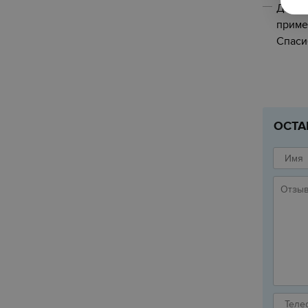
Добры
приме
Спаси
ОСТА