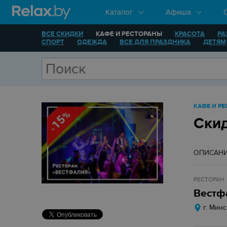
Каталог
Афиша
ВСЕ СКИДКИ
КАФЕ И РЕСТОРАНЫ
КРАСОТА
РА
СПОРТ
ОДЕЖДА
ВСЕ ДЛЯ ПРАЗДНИКА
ДЕТЯМ
КАФЕ И Р
Ски
ОПИСАН
РЕСТОРАН
Вестф
г. Минс