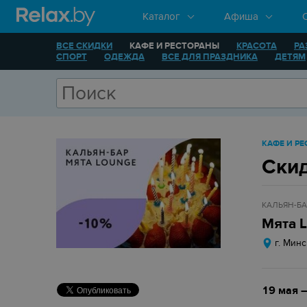
Каталог
Афиша
ВСЕ СКИДКИ
КАФЕ И РЕСТОРАНЫ
КРАСОТА
РА
СПОРТ
ОДЕЖДА
ВСЕ ДЛЯ ПРАЗДНИКА
ДЕТЯМ
КАФЕ И Р
Скид
КАЛЬЯН-БА
Мята 
г. Минс
19 мая —