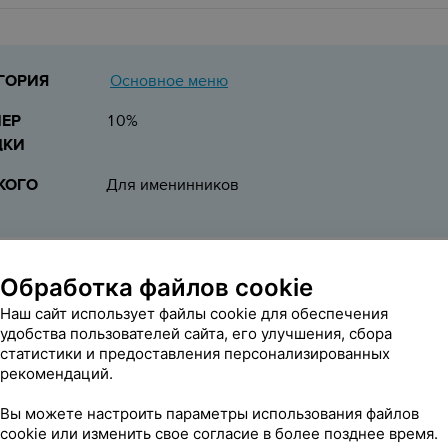
Основное меню
ГОРИЯ
ЕР
10%
ДКИ
КОГО
Для именинников
редоставляется на меню кухню и бестабачные безникотино
Обработка файлов cookie
ействует 3 дня до и 3 дня после Дня рождения.
Наш сайт использует файлы cookie для обеспечения
удобства пользователей сайта, его улучшения, сбора
Забронировать
статистики и предоставления персонализированных
рекомендаций.
и скидки не распространяются на перечень товаров, с которым можно озна
Вы можете настроить параметры использования файлов
cookie или изменить свое согласие в более позднее время.
ВЬТЕ ОТЗЫВ