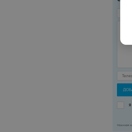
ДОБ
Я
Нажимая к