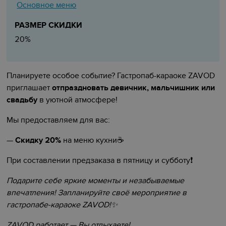
Основное меню
РАЗМЕР СКИДКИ
20%
Планируете особое событие? Гастропаб-караоке ZAVOD
приглашает
отпраздновать девичник, мальчишник или
свадьбу
в уютной атмосфере!
Мы предоставляем для вас:
—
Скидку
20%
на меню кухни
☕️
При составлении предзаказа в пятницу и субботу❗
Подарите себе яркие моменты и незабываемые
впечатления! Запланируйте своё мероприятие в
гастропабе-караоке ZAVOD!
✨️️️
ZAVOD работает
—
Вы отдыхаете!