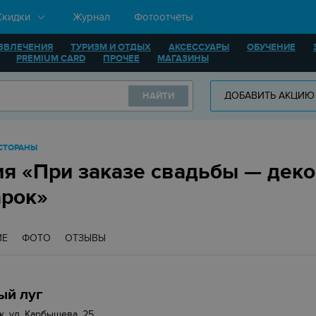
Скидки
Журнал
Фотоотчёты
ЗВЛЕЧЕНИЯ
ТУРИЗМ И ОТДЫХ
АКСЕССУАРЫ
ОБУЧЕНИЕ
PREMIUM CARD
ПРОЧЕЕ
МАГАЗИНЫ
ДОБАВИТЬ АКЦИЮ
НАЙТИ
ЕСТОРАНЫ
я «При заказе свадьбы — деко
арок»
ИЕ
ФОТО
ОТЗЫВЫ
ый луг
к, ул. Карбышева, 25