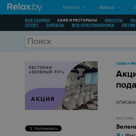
Каталог
Афиша
ВСЕ СКИДКИ
КАФЕ И РЕСТОРАНЫ
КРАСОТА
РА
СПОРТ
ОДЕЖДА
ВСЕ ДЛЯ ПРАЗДНИКА
ДЕТЯМ
КАФЕ И Р
Акци
под
ОПИСАН
РЕСТОРАН
Зелен
г. Минс