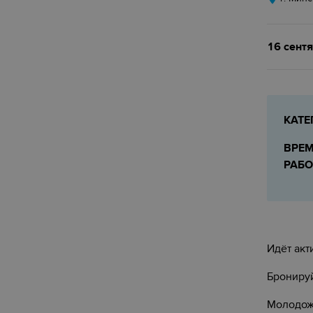
16 сент
КАТЕ
ВРЕ
РАБ
Идёт акт
Бронируй
Молодоже