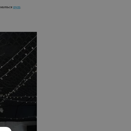
комиться
тут
.