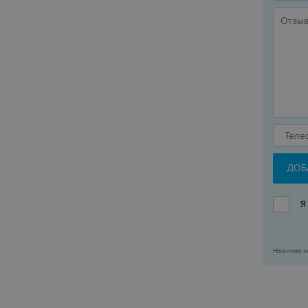
ДОБ
Я
Нажимая к