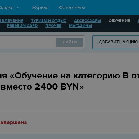
Скидки
Журнал
Фотоотчёты
ЗВЛЕЧЕНИЯ
ТУРИЗМ И ОТДЫХ
АКСЕССУАРЫ
ОБУЧЕНИЕ
PREMIUM CARD
ПРОЧЕЕ
МАГАЗИНЫ
ДОБАВИТЬ АКЦИЮ
НАЙТИ
я «Обучение на категорию B о
 вместо 2400 BYN»
завершена