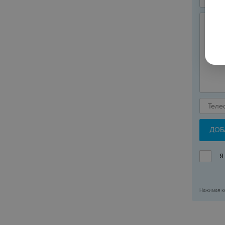
ДОБ
Я
Нажимая к