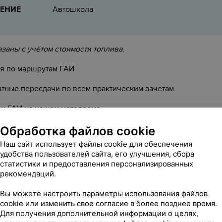
ЕНИЕ
Автошкола
заны с учётом стоимости топлива.
ия по маршрутам ГАИ
тные пересдачи по всем практическим зачетам
ен ГАИ на нашем мотодроме
е по телефону, указанному на странице.
Обработка файлов cookie
Наш сайт использует файлы cookie для обеспечения
Контакты
удобства пользователей сайта, его улучшения, сбора
статистики и предоставления персонализированных
и скидки не распространяются на перечень товаров, с которым можно озна
рекомендаций.
Вы можете настроить параметры использования файлов
ВЬТЕ ОТЗЫВ
cookie или изменить свое согласие в более позднее время.
Для получения дополнительной информации о целях,