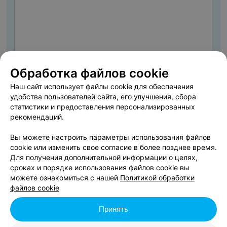
Обработка файлов cookie
Наш сайт использует файлы cookie для обеспечения
удобства пользователей сайта, его улучшения, сбора
статистики и предоставления персонализированных
ДОБАВИТЬ ОТЗЫВ
рекомендаций.
Вы можете настроить параметры использования файлов
Я даю
Согласие на обработку персональных данных
cookie или изменить свое согласие в более позднее время.
Для получения дополнительной информации о целях,
сроках и порядке использования файлов cookie вы
Нажимая кнопку «Добавить отзыв», вы принимаете
условия Пользовательского
можете ознакомиться с нашей
Политикой обработки
соглашения
файлов cookie
Принять
Скидка 5% на услуги стоматологии для членов горнолыжного
клуба «Gagarin» от «Премиумдент». Узнавайте подробную