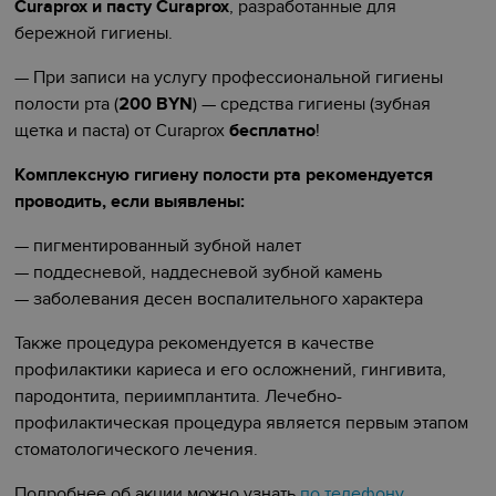
Curaprox и пасту Curaprox
, разработанные для
бережной гигиены.
— При записи на услугу профессиональной гигиены
полости рта (
200 BYN
) — средства гигиены (зубная
щетка и паста) от Curaprox
бесплатно
!
Комплексную гигиену полости рта рекомендуется
проводить, если выявлены:
— пигментированный зубной налет
— поддесневой, наддесневой зубной камень
— заболевания десен воспалительного характера
Также процедура рекомендуется в качестве
профилактики кариеса и его осложнений, гингивита,
пародонтита, периимплантита. Лечебно-
профилактическая процедура является первым этапом
стоматологического лечения.
Подробнее об акции можно узнать
по телефону
.