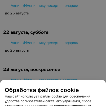
Акция «Имениннику десерт в подарок»
до 25 августа
22 августа, суббота
Акция «Имениннику десерт в подарок»
до 25 августа
23 августа, воскресенье
Акция «Имениннику десерт в подарок»
до 25 августа
Обработка файлов cookie
Наш сайт использует файлы cookie для обеспечения
удобства пользователей сайта, его улучшения, сбора
статистики и предоставления персонализированных