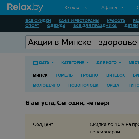
Каталог
Афиша
ВСЕ СКИДКИ
КАФЕ И РЕСТОРАНЫ
КРАСОТА
РА
СПОРТ
ОДЕЖДА
ВСЕ ДЛЯ ПРАЗДНИКА
ДЕТЯМ
ДАТА
КАТЕГОРИЯ
ДЛЯ КОГО
МЕС
МИНСК
ГОМЕЛЬ
ГРОДНО
ВИТЕБСК
БР
МОЛОДЕЧНО
НОВОПОЛОЦК
ОРША
ПИНС
6 августа, Сегодня, четверг
СолДент
Скидки до 10% на пр
пенсионерам