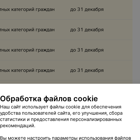
тных категорий граждан
до 31 декабря
тных категорий граждан
до 31 декабря
тных категорий граждан
до 31 декабря
тных категорий граждан
до 31 декабря
тных категорий граждан
до 31 декабря
Обработка файлов cookie
Наш сайт использует файлы cookie для обеспечения
тных категорий граждан
до 31 декабря
удобства пользователей сайта, его улучшения, сбора
статистики и предоставления персонализированных
рекомендаций.
тных категорий граждан
до 31 декабря
Вы можете настроить параметры использования файлов