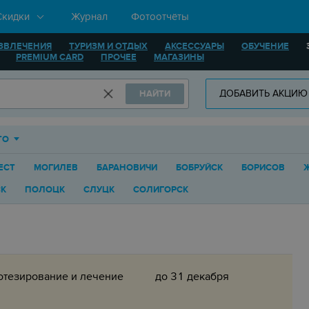
Скидки
Журнал
Фотоотчёты
ЗВЛЕЧЕНИЯ
ТУРИЗМ И ОТДЫХ
АКСЕССУАРЫ
ОБУЧЕНИЕ
PREMIUM CARD
ПРОЧЕЕ
МАГАЗИНЫ
ДОБАВИТЬ АКЦИЮ
НАЙТИ
ТО
ЕСТ
МОГИЛЕВ
БАРАНОВИЧИ
БОБРУЙСК
БОРИСОВ
К
ПОЛОЦК
СЛУЦК
СОЛИГОРСК
отезирование и лечение
до 31 декабря