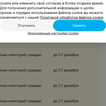
cookie или изменить свое согласие в более позднее время.
Для получения дополнительной информации о целях,
тных категорий граждан
до 31 декабря
сроках и порядке использования файлов cookie вы можете
ознакомиться с нашей
Политикой обработки файлов cookie
тных категорий граждан
до 31 декабря
Отклонить
Принять
Персональные настройки Cookie
тных категорий граждан
до 31 декабря
тных категорий граждан
до 31 декабря
тных категорий граждан
до 31 декабря
тных категорий граждан
до 31 декабря
тных категорий граждан
до 31 декабря