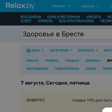
Каталог
Афиша
ВСЕ СКИДКИ
КАФЕ И РЕСТОРАНЫ
КРАСОТА
РА
СПОРТ
ОДЕЖДА
ВСЕ ДЛЯ ПРАЗДНИКА
ДЕТЯМ
ДАТА
КАТЕГОРИЯ
ДЛЯ КОГО
МЕС
МИНСК
ГОМЕЛЬ
ГРОДНО
ВИТЕБСК
БР
МОЛОДЕЧНО
НОВОПОЛОЦК
ОРША
ПИНС
7 августа, Сегодня, пятница
ИНВИТРО
Скидка 10% для льго