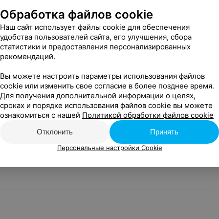
тных категорий граждан
до 31 декабря
Обработка файлов cookie
Наш сайт использует файлы cookie для обеспечения
удобства пользователей сайта, его улучшения, сбора
тных категорий граждан
до 31 декабря
статистики и предоставления персонализированных
рекомендаций.
Рождения
до 31 декабря
Вы можете настроить параметры использования файлов
cookie или изменить свое согласие в более позднее время.
цезащитные очки
до 31 декабря
Для получения дополнительной информации о целях,
сроках и порядке использования файлов cookie вы можете
ю пару мягких контактных
до 31 декабря
ознакомиться с нашей
Политикой обработки файлов cookie
Отклонить
Принять
ый набор аксессуаров
до 31 декабря
Персональные настройки Cookie
 очков для отдельных
до 31 декабря