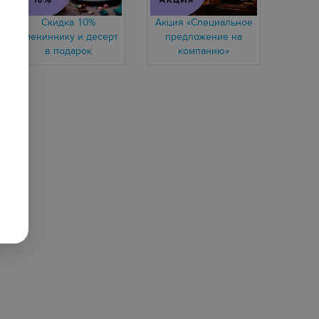
Скидка 10%
Акция «Специальное
имениннику и десерт
предложение на
в подарок
компанию»