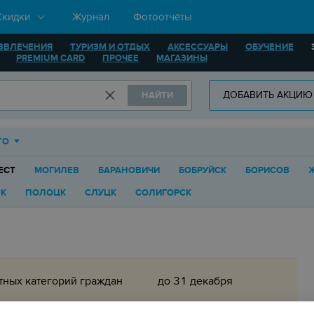
Скидки
Журнал
Фотоотчёты
ЗВЛЕЧЕНИЯ
ТУРИЗМ И ОТДЫХ
АКСЕССУАРЫ
ОБУЧЕНИЕ
PREMIUM CARD
ПРОЧЕЕ
МАГАЗИНЫ
ДОБАВИТЬ АКЦИЮ
НАЙТИ
ТО
ЕСТ
МОГИЛЕВ
БАРАНОВИЧИ
БОБРУЙСК
БОРИСОВ
К
ПОЛОЦК
СЛУЦК
СОЛИГОРСК
тных категорий граждан
до 31 декабря