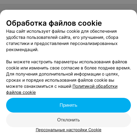
ИНВИТРО
Обработка файлов cookie
Скидка 10% для льготных категорий граждан
Наш сайт использует файлы cookie для обеспечения
до 31 декабря
удобства пользователей сайта, его улучшения, сбора
статистики и предоставления персонализированных
рекомендаций.
ТиАмо
Вы можете настроить параметры использования файлов
cookie или изменить свое согласие в более позднее время.
Скидка 15% на лазерную эпиляцию для студентов
Для получения дополнительной информации о целях,
сроках и порядке использования файлов cookie вы
до 17 ноября
можете ознакомиться с нашей
Политикой обработки
файлов cookie
Принять
Отклонить
Персональные настройки Cookie