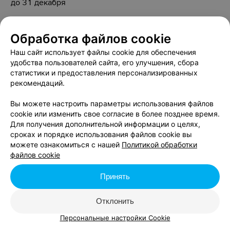
до 31 декабря
Акция «Приведи подругу»
Обработка файлов cookie
до 31 декабря
Наш сайт использует файлы cookie для обеспечения
удобства пользователей сайта, его улучшения, сбора
статистики и предоставления персонализированных
ТиАмо
рекомендаций.
Вы можете настроить параметры использования файлов
Скидка 15% на лазерную эпиляцию для студентов
cookie или изменить свое согласие в более позднее время.
до 17 ноября
Для получения дополнительной информации о целях,
сроках и порядке использования файлов cookie вы
можете ознакомиться с нашей
Политикой обработки
файлов cookie
Принять
Отклонить
Персональные настройки Cookie