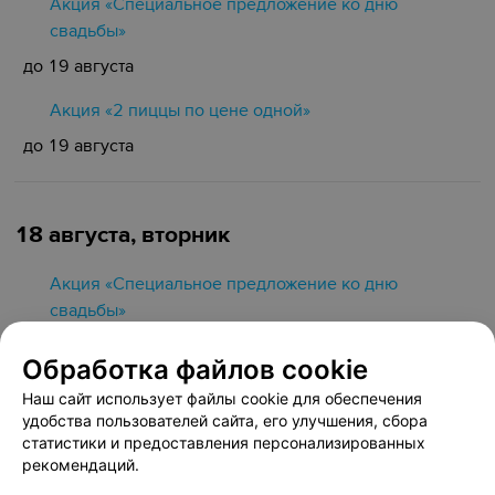
Акция «Специальное предложение ко дню
свадьбы»
до 19 августа
Акция «2 пиццы по цене одной»
до 19 августа
18 августа, вторник
Акция «Специальное предложение ко дню
свадьбы»
до 19 августа
Обработка файлов cookie
Акция «2 пиццы по цене одной»
Наш сайт использует файлы cookie для обеспечения
удобства пользователей сайта, его улучшения, сбора
до 19 августа
статистики и предоставления персонализированных
рекомендаций.