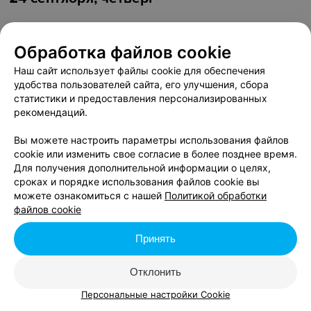
Скидка до 11% на абонементы при покупке в
течение 48 часов
Обработка файлов cookie
до 30 января 2027
Наш сайт использует файлы cookie для обеспечения
удобства пользователей сайта, его улучшения, сбора
Скидка до 11% на утренние абонементы в будние
статистики и предоставления персонализированных
дни
рекомендаций.
до 30 января 2027
Вы можете настроить параметры использования файлов
cookie или изменить свое согласие в более позднее время.
Для получения дополнительной информации о целях,
сроках и порядке использования файлов cookie вы
25 сентября, пятница
можете ознакомиться с нашей
Политикой обработки
файлов cookie
Скидка до 11% на абонементы при покупке в
течение 48 часов
Принять
до 30 января 2027
Отклонить
Скидка до 11% на утренние абонементы в будние
Персональные настройки Cookie
дни