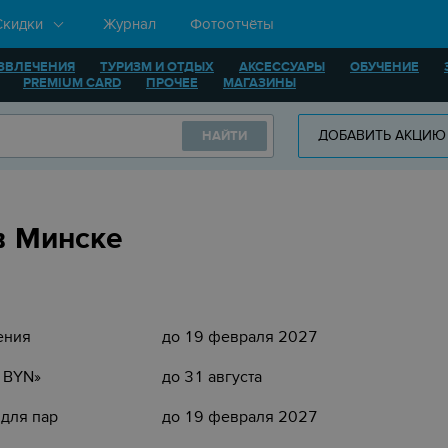
Скидки
Журнал
Фотоотчёты
ЗВЛЕЧЕНИЯ
ТУРИЗМ И ОТДЫХ
АКСЕССУАРЫ
ОБУЧЕНИЕ
PREMIUM CARD
ПРОЧЕЕ
МАГАЗИНЫ
ДОБАВИТЬ АКЦИЮ
НАЙТИ
в Минске
ения
до 19 февраля 2027
5 BYN»
до 31 августа
 для пар
до 19 февраля 2027