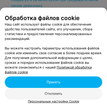
Скидка 20% на меню кухни при предварительном
заказе девичника
до 5 февраля 2027
Обработка файлов cookie
Скидка 20% на меню кухни при предварительном
Наш сайт использует файлы cookie для обеспечения
заказе мальчишника
удобства пользователей сайта, его улучшения, сбора
статистики и предоставления персонализированных
до 5 февраля 2027
рекомендаций.
Вы можете настроить параметры использования файлов
cookie или изменить свое согласие в более позднее время.
7 сентября, понедельник
Для получения дополнительной информации о целях,
сроках и порядке использования файлов cookie вы
Скидка 20% на меню кухни для именинников при
можете ознакомиться с нашей
Политикой обработки
предварительном заказе
файлов cookie
до 5 февраля 2027
Принять
Скидка 20% на меню кухни при предварительном
Отклонить
заказе девичника
Персональные настройки Cookie
до 5 февраля 2027