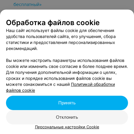
бесплатный»
до 29 января 2027
Обработка файлов cookie
Акция «Школьникам, студентам и пенсионерам
Наш сайт использует файлы cookie для обеспечения
входной билет всего за 5 BYN»
удобства пользователей сайта, его улучшения, сбора
статистики и предоставления персонализированных
до 30 января 2027
рекомендаций.
Акция «Для владельцев авто старше 30 лет вход
Вы можете настроить параметры использования файлов
на выставку всего 5 BYN»
cookie или изменить свое согласие в более позднее время.
до 30 января 2027
Для получения дополнительной информации о целях,
сроках и порядке использования файлов cookie вы
можете ознакомиться с нашей
Политикой обработки
файлов cookie
11 сентября, пятница
Принять
Акция «Дети до 7 лет, ветераны ВОВ, инвалиды 1
и 2 группы, дети-сироты вход на выставку —
Отклонить
бесплатный»
Персональные настройки Cookie
до 29 января 2027