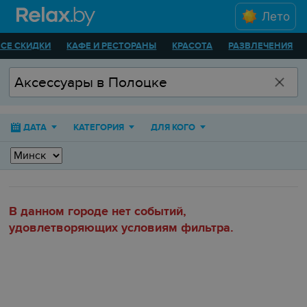
Лето
ВСЕ СКИДКИ
КАФЕ И РЕСТОРАНЫ
КРАСОТА
РАЗВЛЕЧЕНИЯ
ДАТА
КАТЕГОРИЯ
ДЛЯ КОГО
В данном городе нет событий,
удовлетворяющих условиям фильтра.