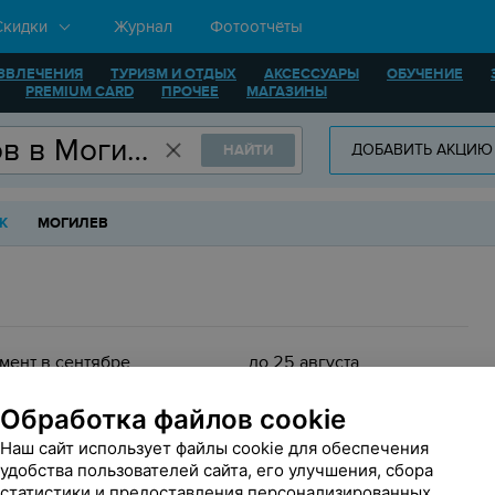
Скидки
Журнал
Фотоотчёты
ЗВЛЕЧЕНИЯ
ТУРИЗМ И ОТДЫХ
АКСЕССУАРЫ
ОБУЧЕНИЕ
PREMIUM CARD
ПРОЧЕЕ
МАГАЗИНЫ
ДОБАВИТЬ АКЦИЮ
НАЙТИ
К
МОГИЛЕВ
мент в сентябре
до 25 августа
Обработка файлов cookie
Наш сайт использует файлы cookie для обеспечения
удобства пользователей сайта, его улучшения, сбора
статистики и предоставления персонализированных