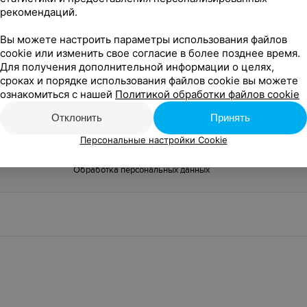
рекомендаций.
Вы можете настроить параметры использования файлов
cookie или изменить свое согласие в более позднее время.
У нас не все акции?
Добавить акцию
Для получения дополнительной информации о целях,
сроках и порядке использования файлов cookie вы можете
ознакомиться с нашей
Политикой обработки файлов cookie
Новости проекта
Размещение рекламы
Вакансии
Публичный д
Отклонить
Принять
собы оплаты
Публичный договор по использованию сервиса «Афиша»
Пользовательское соглашение
Написать руководителю Relax.by
Персональные настройки Cookie
опросам сотрудничества
Написать в поддержку
Персональные настрой
Обработка персональных данных