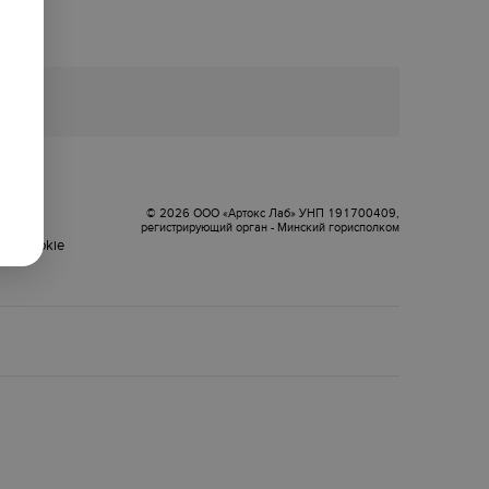
оговор
© 2026 ООО «Артокс Лаб» УНП 191700409,
регистрирующий орган - Минский горисполком
ки cookie