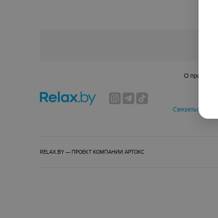
О проекте
Спо
Связаться по в
RELAX.BY — ПРОЕКТ КОМПАНИИ
АРТОКС