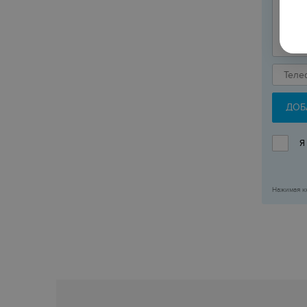
ДОБ
Я
Нажимая к