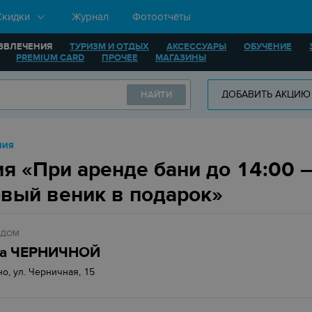
Скидки
Журнал
Фотоотчёты
ЗВЛЕЧЕНИЯ
ТУРИЗМ И ОТДЫХ
АКСЕССУАРЫ
ОБУЧЕНИЕ
PREMIUM CARD
ПРОЧЕЕ
МАГАЗИНЫ
ДОБАВИТЬ АКЦИЮ
НАЙТИ
НИЯ
я «При аренде бани до 14:00 
вый веник в подарок»
 ДОМ
на ЧЕРНИЧНОЙ
но, ул. Черничная, 15