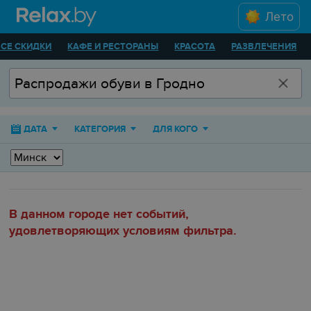
Лето
ВСЕ СКИДКИ
КАФЕ И РЕСТОРАНЫ
КРАСОТА
РАЗВЛЕЧЕНИЯ
ДАТА
КАТЕГОРИЯ
ДЛЯ КОГО
В данном городе нет событий,
удовлетворяющих условиям фильтра.