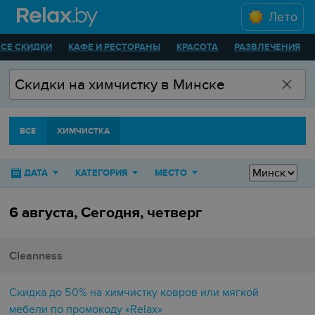
Лето
ВСЕ СКИДКИ
КАФЕ И РЕСТОРАНЫ
КРАСОТА
РАЗВЛЕЧЕНИЯ
ВСЕ
ХИМЧИСТКА
ДАТА
КАТЕГОРИЯ
МЕСТО
6 августа, Сегодня, четверг
Cleanness
Скидка до 50% на химчистку ковров или мягкой
мебели по промокоду «Relax»