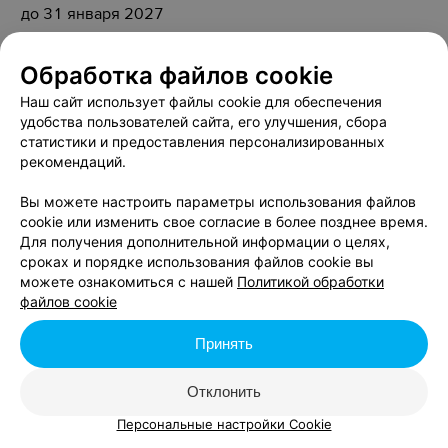
до 31 января 2027
Скидка 20% на основное меню по воскресеньям
Обработка файлов cookie
до 31 января 2027
Наш сайт использует файлы cookie для обеспечения
удобства пользователей сайта, его улучшения, сбора
Скидка 15% на крестины
статистики и предоставления персонализированных
до 31 января 2027
рекомендаций.
Cкидка 15% на свадебный банкет
Вы можете настроить параметры использования файлов
cookie или изменить свое согласие в более позднее время.
до 31 января 2027
Для получения дополнительной информации о целях,
сроках и порядке использования файлов cookie вы
Скидка до 20% именинникам на блюда кухни
можете ознакомиться с нашей
Политикой обработки
до 31 января 2027
файлов cookie
Акция «Подарок при самовывозе»
Принять
до 31 августа
Отклонить
Персональные настройки Cookie