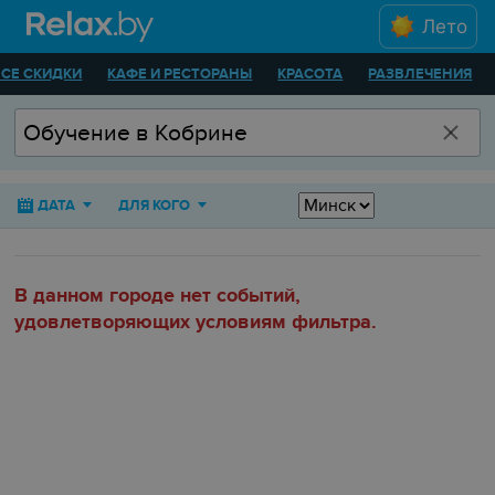
Лето
ВСЕ СКИДКИ
КАФЕ И РЕСТОРАНЫ
КРАСОТА
РАЗВЛЕЧЕНИЯ
ДАТА
ДЛЯ КОГО
В данном городе нет событий,
удовлетворяющих условиям фильтра.