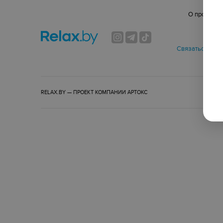
О проекте
Спо
Связаться по в
RELAX.BY — ПРОЕКТ КОМПАНИИ
АРТОКС