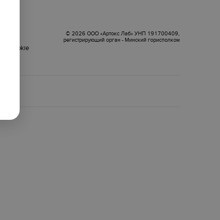
оговор
© 2026 ООО «Артокс Лаб» УНП 191700409,
регистрирующий орган - Минский горисполком
ки cookie