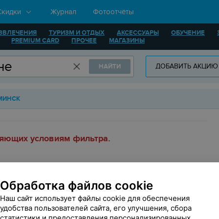
Скидки
Журнал
Фотоотчёты
ЗВЛЕЧЕНИЯ
ТУРИЗМ И ОТДЫХ
АКСЕССУАРЫ
ОБУЧЕНИЕ
PREMIUM CARD
ПРОЧЕЕ
МАГАЗИНЫ
ДОБАВИТЬ АКЦИЮ
НАЙТИ
МИНСК
ряющих условиям фильтра.
Обработка файлов cookie
Наш сайт использует файлы cookie для обеспечения
У нас не все акции?
Добавить акцию
удобства пользователей сайта, его улучшения, сбора
статистики и предоставления персонализированных