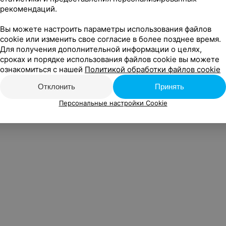
рекомендаций.
Новости проекта
Размещение рекламы
Вакансии
Публичный д
собы оплаты
Публичный договор по использованию сервиса «Афиша»
Вы можете настроить параметры использования файлов
Пользовательское соглашение
Написать руководителю Relax.by
cookie или изменить свое согласие в более позднее время.
Для получения дополнительной информации о целях,
опросам сотрудничества
Написать в поддержку
Персональные настрой
сроках и порядке использования файлов cookie вы можете
Обработка персональных данных
ознакомиться с нашей
Политикой обработки файлов cookie
Отклонить
Принять
Персональные настройки Cookie